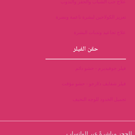
علاج حب الشباب والحفر والندوب
تعزيز الكولاجين لبشرة ناعمة ونضرة
علاج تجاعيد وندبات البشرة
حقن الفيلر
فيلر جوفيديرم - حشو دائم
فيلر شفايف د/ارجو - حشو مؤقت
تجميل الخدود للوجه النحيف
للحجز مباشرةً عبر الواتساب