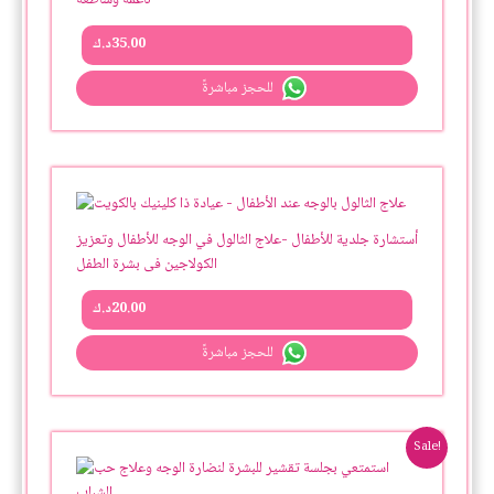
ناعمة وساطعة
35.00
د.ك
للحجز مباشرةً
أستشارة جلدية للأطفال -علاج الثالول في الوجه للأطفال وتعزيز
الكولاجين فى بشرة الطفل
20.00
د.ك
للحجز مباشرةً
Original
Current
Sale!
price
price
was:
is:
50.00د.ك.
55.00د.ك.