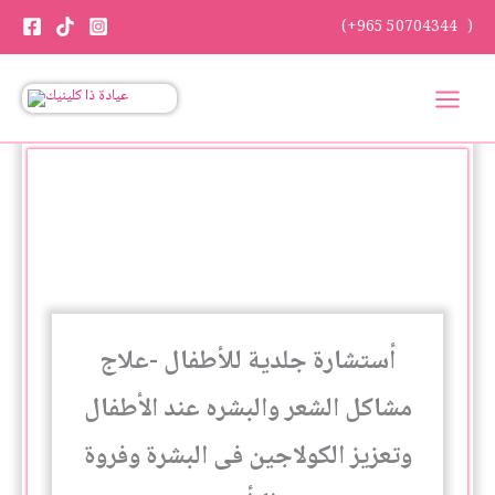
Skip
(+965 50704344 )
to
content
أستشارة
جلدية
للأطفال
-علاج
مشاكل
الشعر
والبشره
عند
أستشارة جلدية للأطفال -علاج
الأطفال
وتعزيز
مشاكل الشعر والبشره عند الأطفال
الكولاجين
فى
وتعزيز الكولاجين فى البشرة وفروة
البشرة
وفروة