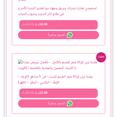
استعيدي نضارة بشرتك وبريق وجهك مع تقشير البشرة الأسرع
في علاج اثار الندوب وحبوب الشباب
50.00
د.ك
55.00
د.ك
للحجز مباشرةً
Original
Current
Sale!
price
price
was:
is:
25.00د.ك.
30.00د.ك.
جلسة ليزر لإزالة شعر الجسم للنساء – فى 5 مناطق (الوجه –
الإبط – البكيني – البطن – الظهر)
25.00
د.ك
30.00
د.ك
للحجز مباشرةً