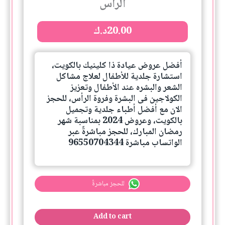
الرأس
الرأس
quantity
20.00
د.ك
أفضل عروض عيادة ذا كلينيك بالكويت،
استشارة جلدية للأطفال لعلاج مشاكل
الشعر والبشره عند الأطفال وتعزيز
الكولاجين فى البشرة وفروة الرأس، للحجز
الان مع أفضل أطباء جلدية وتجميل
بالكويت، وعروض 2024 بمناسبة شهر
رمضان المبارك، للحجز مباشرةً عبر
الواتساب مباشرة 96550704344
للحجز مباشرةً
Add to cart