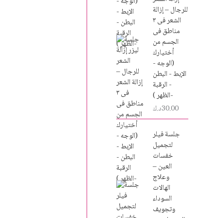
للرجال – إزالة
الشعر فى ٣
مناطق فى
الجسم من
أختيارك
(الوجه -
الإبط - البطن
- الرقبة
-الظهر )
30.00
د.ك
جلسة فيلر
لتجميل
خفسات
العين –
وعلاج
الهالات
السوداء
وتجويف