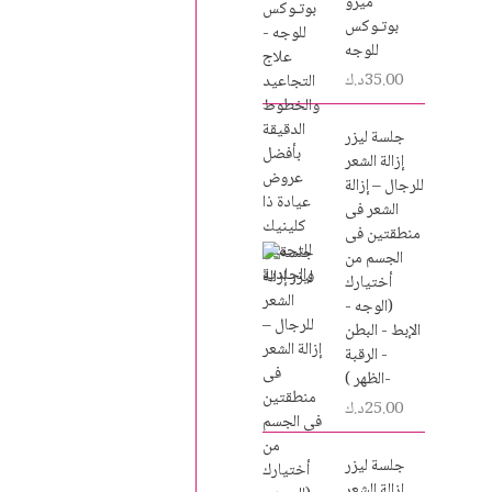
ميزو
بوتـوكس
للوجه
35.00
د.ك
جلسة ليزر
إزالة الشعر
للرجال – إزالة
الشعر فى
منطقتين فى
الجسم من
أختيارك
(الوجه -
الإبط - البطن
- الرقبة
-الظهر )
25.00
د.ك
جلسة ليزر
إزالة الشعر