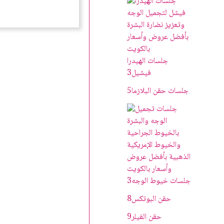
جلسات الهيدرا
فيشيل
3
جلسات حقن البلازما
5
جلسات خيوط الوجه
3
حقن البوتکس
8
حقن الفيلر
9