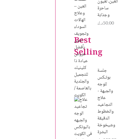
العين، لعيون
ساحرة
وجذابة
50.00
د.ك
Best
Selling
جلسة
بوتـكس
للوجه
والجبهة -
علاج
التجاعيد
والخطوط
الدقيقة
وشيخوخة
البشرة