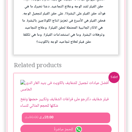
حقن الفيلر لشد الوجه وعلاج التجاعيد
دعنا نخبرك ما هي
,
فوائد حقن الفيلر على البشرة؟
على حقن الفيلر لتجميل الوجه
,
,
فحقن الفيلر هي الأسرع فى تعزيز انتاج الكولاجين بالبشرة
ما
,
هي الاثار الجانبية المحتملة لحقن الفيلر؟
وعلاج التجاعيد
,
وترهلات البشرة
وما هي استخدامات الفيلر؟
وما هي تكلفة
,
,
حقن فيلر لعلاج تجاعيد الوجه بالكويت؟
Related products
Original
Current
Sale!
price
price
was:
is:
59.00د.ك.
90.00د.ك.
فيلر شفايف د/ارجو ملئ فراغات الشفايف وتكبير حجمها ونفخ
شكلها للحجم المثالي للنساء
59.00
د.ك
90.00
د.ك
للحجز مباشرةً