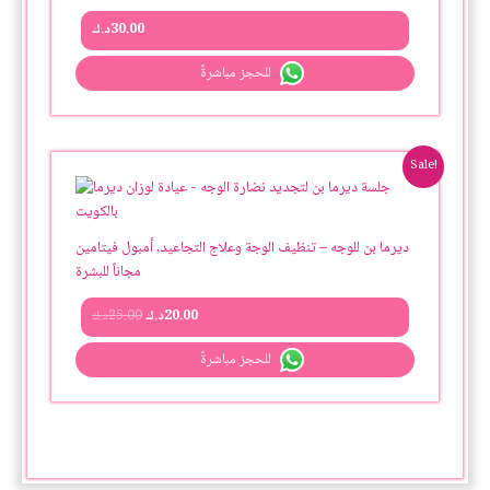
30.00
د.ك
للحجز مباشرةً
Original
Current
Sale!
price
price
was:
is:
20.00د.ك.
25.00د.ك.
ديرما بن للوجه – تنظيف الوجة وعلاج التجاعيد, أمبول فيتامين
مجاناً للبشرة
20.00
د.ك
25.00
د.ك
للحجز مباشرةً