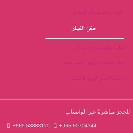
علاج تجاعيد وندبات البشرة
حقن الفيلر
فيلر جوفيديرم - حشو دائم
فيلر شفايف د/ارجو - حشو مؤقت
تجميل الخدود للوجه النحيف
للحجز مباشرةً عبر الواتساب
+965 58883110
+965 50704344