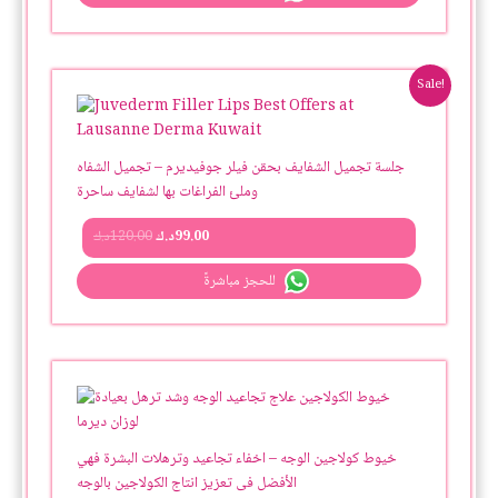
Original
Current
Sale!
price
price
was:
is:
99.00د.ك.
120.00د.ك.
جلسة تجميل الشفايف بحقن فيلر جوفيديرم – تجميل الشفاه
وملئ الفراغات بها لشفايف ساحرة
99.00
د.ك
120.00
د.ك
للحجز مباشرةً
خيوط كولاجين الوجه – اخفاء تجاعيد وترهلات البشرة فهي
الأفضل فى تعزيز انتاج الكولاجين بالوجه