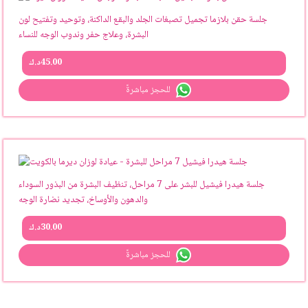
جلسة حقن بلازما تجميل تصبغات الجلد والبقع الداكنة، وتوحيد وتفتيح لون
البشرة، وعلاج حفر وندوب الوجه للنساء
45.00
د.ك
للحجز مباشرةً
جلسة هيدرا فيشيل للبشر على 7 مراحل، تنظيف البشرة من البذور السوداء
والدهون والأوساخ، تجديد نضارة الوجه
30.00
د.ك
للحجز مباشرةً