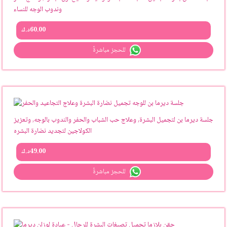
وندوب الوجه للنساء
60.00
د.ك
للحجز مباشرةً
جلسة ديرما بن لتجميل البشرة, وعلاج حب الشباب والحفر والندوب بالوجه, وتعزيز
الكولاجين لتجديد نضارة البشره
49.00
د.ك
للحجز مباشرةً