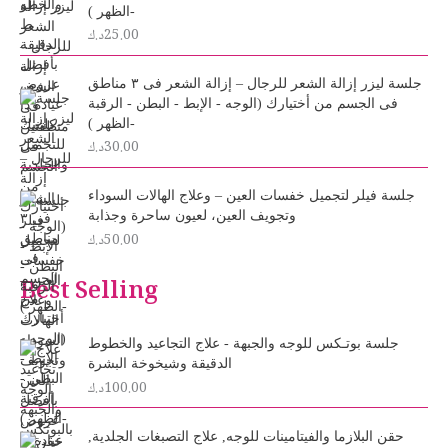
-الظهر )
25.00
د.ك
جلسة ليزر إزالة الشعر للرجال – إزالة الشعر فى ٣ مناطق
فى الجسم من أختيارك (الوجه - الإبط - البطن - الرقبة
-الظهر )
30.00
د.ك
جلسة فيلر لتجميل خفسات العين – وعلاج الهالات السوداء
وتجويف العين، لعيون ساحرة وجذابة
50.00
د.ك
Best Selling
جلسة بوتـكس للوجه والجبهة - علاج التجاعيد والخطوط
الدقيقة وشيخوخة البشرة
100.00
د.ك
حقن البلازما والفيتامينات للوجه, علاج التصبغات الجلدية,