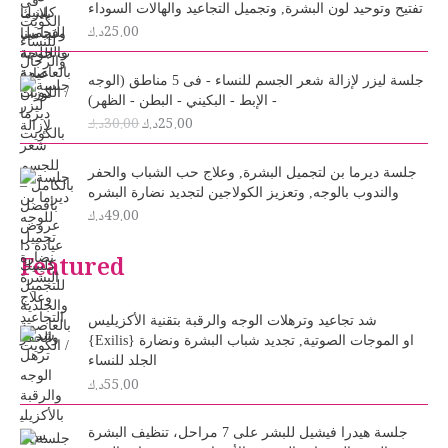
تفتيح وتوحيد لون البشرة, وتجميل التجاعيد والهالات السوداء
25.00
د.ك
O
C
جلسة ليزر لإزالة شعر الجسم للنساء - فى 5 مناطق (الوجه
r
u
- الإبط - البكيني - البطن - الظهر)
i
r
25.00
د.ك
30.00
د.ك
g
r
i
e
n
n
جلسة ديرما بن لتجميل البشرة, وعلاج حب الشباب والحفر
a
t
والندوب بالوجه, وتعزيز الكولاجين لتجديد نضارة البشره
l
p
49.00
د.ك
p
r
r
i
Featured
i
c
c
e
e
i
شد تجاعيد وترهلات الوجه والرقبة بتقنية الأكزيليس
w
s
{Exilis} او الموجات الصوتية, تجديد شباب البشرة ونضارة
a
:
الجلد للنساء
s
2
55.00
د.ك
:
5
3
.
0
0
جلسة هيدرا فيشيل للبشر على 7 مراحل، تنظيف البشرة