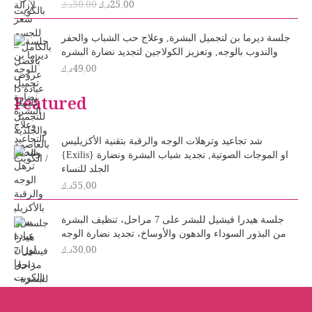
25.00
د.ك
30.00
د.ك
g
r
i
e
n
n
جلسة ديرما بن لتجميل البشرة, وعلاج حب الشباب والحفر
a
t
والندوب بالوجه, وتعزيز الكولاجين لتجديد نضارة البشره
l
p
49.00
د.ك
p
r
r
i
Featured
i
c
c
e
e
i
شد تجاعيد وترهلات الوجه والرقبة بتقنية الأكزيليس
w
s
{Exilis} او الموجات الصوتية, تجديد شباب البشرة ونضارة
a
:
الجلد للنساء
s
2
55.00
د.ك
:
5
3
.
0
0
جلسة هيدرا فيشيل للبشر على 7 مراحل، تنظيف البشرة
.
0
من البذور السوداء والدهون والأوساخ، تجديد نضارة الوجه
د
0
30.00
د.ك
0
.
ك
د
.
.
ك