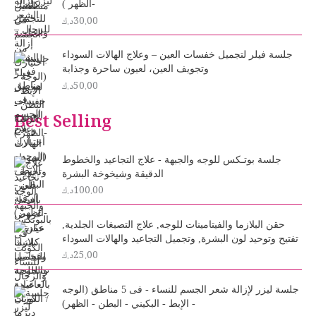
-الظهر )
30.00
د.ك
جلسة فيلر لتجميل خفسات العين – وعلاج الهالات السوداء
وتجويف العين، لعيون ساحرة وجذابة
50.00
د.ك
Best Selling
جلسة بوتـكس للوجه والجبهة - علاج التجاعيد والخطوط
الدقيقة وشيخوخة البشرة
100.00
د.ك
حقن البلازما والفيتامينات للوجه, علاج التصبغات الجلدية,
تفتيح وتوحيد لون البشرة, وتجميل التجاعيد والهالات السوداء
25.00
د.ك
O
C
جلسة ليزر لإزالة شعر الجسم للنساء - فى 5 مناطق (الوجه
r
u
- الإبط - البكيني - البطن - الظهر)
i
r