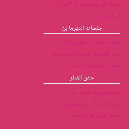
تنظيف الوجه والبشرة فى 7 مراحل
إبر البروفاوند
جلسات الديرما بن
علاج حب الشباب والحفر والندوب
تعزيز الكولاجين لبشرة ناعمة ونضرة
علاج تجاعيد وندبات البشرة
حقن الفيلر
فيلر جوفيديرم - حشو دائم
فيلر شفايف د/ارجو - حشو مؤقت
تجميل الخدود للوجه النحيف