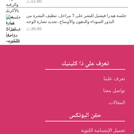
55.00
د.ك
:
5
3
.
0
0
جلسة هيدرا فيشيل للبشر على 7 مراحل، تنظيف البشرة من
.
0
البذور السوداء والدهون والأوساخ، تجديد نضارة الوجه
د
0
30.00
د.ك
0
.
ك
د
.
.
ك
.
تعرف علي ذا كلينيك
تعرف علينا
تواصل معنا
المقالات
حقن البوتكس
تجميل الإبتسامة اللثوية