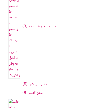
جلسات خيوط الوجه
3
حقن البوتکس
8
حقن الفيلر
9