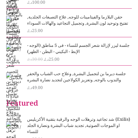
100.00
د.ك
حقن البلازما والفيتامينات للوجه, علاج التصبغات الجلدية,
تفتيح وتوحيد لون البشرة, وتجميل التجاعيد والهالات السوداء
25.00
د.ك
O
C
جلسة ليزر لإزالة شعر الجسم للنساء - فى 5 مناطق (الوجه -
r
u
الإبط - البكيني - البطن - الظهر)
i
r
25.00
د.ك
30.00
د.ك
g
r
i
e
n
n
جلسة ديرما بن لتجميل البشرة, وعلاج حب الشباب والحفر
a
t
والندوب بالوجه, وتعزيز الكولاجين لتجديد نضارة البشره
l
p
49.00
د.ك
p
r
r
i
Featured
i
c
c
e
e
i
شد تجاعيد وترهلات الوجه والرقبة بتقنية الأكزيليس {Exilis}
w
s
او الموجات الصوتية, تجديد شباب البشرة ونضارة الجلد
a
:
للنساء
s
2