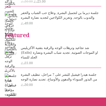
25.00
د.ك
30.00
د.ك
g
r
i
e
n
n
جلسة ديرما بن لتجميل البشرة, وعلاج حب الشباب والحفر
a
t
والندوب بالوجه, وتعزيز الكولاجين لتجديد نضارة البشره
l
p
49.00
د.ك
p
r
r
i
Featured
i
c
c
e
e
i
شد تجاعيد وترهلات الوجه والرقبة بتقنية الأكزيليس
w
s
{Exilis} او الموجات الصوتية, تجديد شباب البشرة ونضارة
a
:
الجلد للنساء
s
2
55.00
د.ك
:
5
3
.
0
0
جلسة هيدرا فيشيل للبشر على 7 مراحل، تنظيف البشرة
.
0
من البذور السوداء والدهون والأوساخ، تجديد نضارة الوجه
د
0
30.00
د.ك
0
.
ك
د
.
.
ك