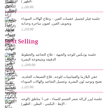
-الظهر )
30.00
د.ك
جلسة فيلر لتجميل خفسات العين – وعلاج الهالات السوداء
وتجويف العين، لعيون ساحرة وجذابة
50.00
د.ك
Best Selling
جلسة بوتـكس للوجه والجبهة - علاج التجاعيد والخطوط
الدقيقة وشيخوخة البشرة
100.00
د.ك
حقن البلازما والفيتامينات للوجه, علاج التصبغات الجلدية,
تفتيح وتوحيد لون البشرة, وتجميل التجاعيد والهالات السوداء
25.00
د.ك
O
C
جلسة ليزر لإزالة شعر الجسم للنساء - فى 5 مناطق (الوجه
r
u
- الإبط - البكيني - البطن - الظهر)
i
r