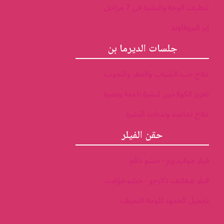
تنظيف الوجه والبشرة فى 7 مراحل
إبر البروفاوند
جلسات الديرما بن
علاج حب الشباب والحفر والندوب
تعزيز الكولاجين لبشرة ناعمة ونضرة
علاج تجاعيد وندبات البشرة
حقن الفيلر
فيلر جوفيديرم - حشو دائم
فيلر شفايف د/ارجو - حشو مؤقت
تجميل الخدود للوجه النحيف