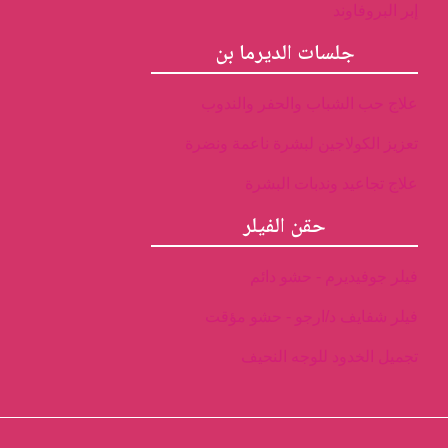
إبر البروفاوند
جلسات الديرما بن
علاج حب الشباب والحفر والندوب
تعزيز الكولاجين لبشرة ناعمة ونضرة
علاج تجاعيد وندبات البشرة
حقن الفيلر
فيلر جوفيديرم - حشو دائم
فيلر شفايف د/ارجو - حشو مؤقت
تجميل الخدود للوجه النحيف