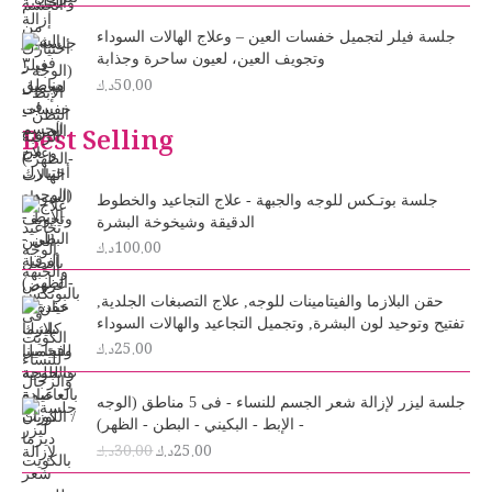
جلسة فيلر لتجميل خفسات العين – وعلاج الهالات السوداء
وتجويف العين، لعيون ساحرة وجذابة
50.00
د.ك
Best Selling
جلسة بوتـكس للوجه والجبهة - علاج التجاعيد والخطوط
الدقيقة وشيخوخة البشرة
100.00
د.ك
حقن البلازما والفيتامينات للوجه, علاج التصبغات الجلدية,
تفتيح وتوحيد لون البشرة, وتجميل التجاعيد والهالات السوداء
25.00
د.ك
O
C
جلسة ليزر لإزالة شعر الجسم للنساء - فى 5 مناطق (الوجه
r
u
- الإبط - البكيني - البطن - الظهر)
i
r
25.00
د.ك
30.00
د.ك
g
r
i
e