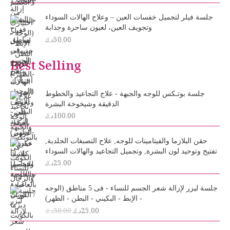
جلسة فيلر لتجميل خفسات العين – وعلاج الهالات السوداء
وتجويف العين، لعيون ساحرة وجذابة
50.00
د.ك
Best Selling
جلسة بوتـكس للوجه والجبهة - علاج التجاعيد والخطوط
الدقيقة وشيخوخة البشرة
100.00
د.ك
حقن البلازما والفيتامينات للوجه, علاج التصبغات الجلدية,
تفتيح وتوحيد لون البشرة, وتجميل التجاعيد والهالات السوداء
25.00
د.ك
O
C
جلسة ليزر لإزالة شعر الجسم للنساء - فى 5 مناطق (الوجه
r
u
- الإبط - البكيني - البطن - الظهر)
i
r
25.00
د.ك
30.00
د.ك
g
r
i
e