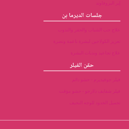
إبر البروفاوند
جلسات الديرما بن
علاج حب الشباب والحفر والندوب
تعزيز الكولاجين لبشرة ناعمة ونضرة
علاج تجاعيد وندبات البشرة
حقن الفيلر
فيلر جوفيديرم - حشو دائم
فيلر شفايف د/ارجو - حشو مؤقت
تجميل الخدود للوجه النحيف