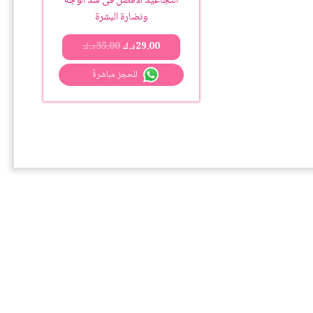
التجاعيد الأفضل فى شد الوجه
ونضارة البشرة
29.00
د.ك
35.00
د.ك
للحجز مباشرةً