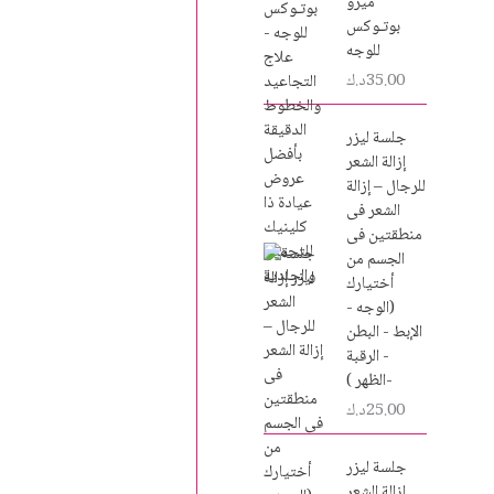
ميزو
بوتـوكس
للوجه
35.00
د.ك
جلسة ليزر
إزالة الشعر
للرجال – إزالة
الشعر فى
منطقتين فى
الجسم من
أختيارك
(الوجه -
الإبط - البطن
- الرقبة
-الظهر )
25.00
د.ك
جلسة ليزر
إزالة الشعر