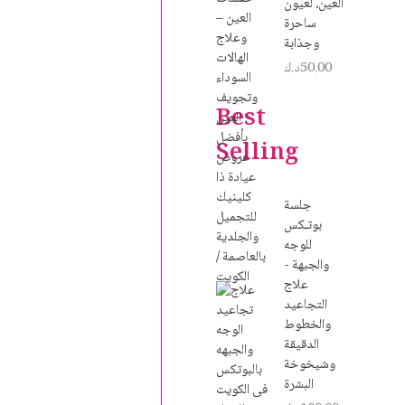
العين، لعيون
ساحرة
وجذابة
50.00
د.ك
Best
Selling
جلسة
بوتـكس
للوجه
والجبهة -
علاج
التجاعيد
والخطوط
الدقيقة
وشيخوخة
البشرة