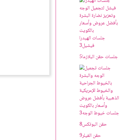
جلسات الهيدرا
فيشيل
3
جلسات حقن البلازما
5
جلسات خيوط الوجه
3
حقن البوتکس
8
حقن الفيلر
9