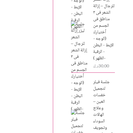
للرجال – إزالة
الشعر فى ٣
مناطق فى
الجسم من
أختيارك
(الوجه -
الإبط - البطن
- الرقبة
-الظهر )
30.00
د.ك
جلسة فيلر
لتجميل
خفسات
العين –
وعلاج
الهالات
السوداء
وتجويف