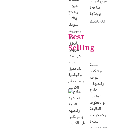
العين، لعيون
ساحرة
وجذابة
50.00
د.ك
Best
Selling
جلسة
بوتـكس
للوجه
والجبهة -
علاج
التجاعيد
والخطوط
الدقيقة
وشيخوخة
البشرة