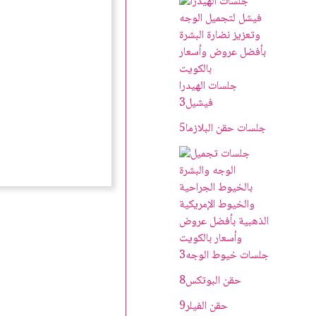
جلسات الهيدرا
فيشيل
3
جلسات حقن البلازما
5
جلسات خيوط الوجه
3
حقن البوتکس
8
حقن الفيلر
9