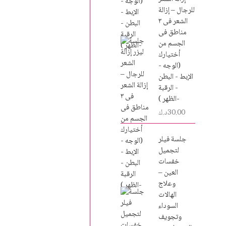
للرجال – إزالة
الشعر فى ٣
مناطق فى
الجسم من
أختيارك
(الوجه -
الإبط - البطن
- الرقبة
-الظهر )
30.00
د.ك
جلسة فيلر
لتجميل
خفسات
العين –
وعلاج
الهالات
السوداء
وتجويف