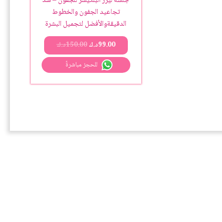
جلسة ليزر البلكيسر للجفون – شد
تجاعيد الجفون والخطوط
الدقيقةوالأفضل لتجميل البشرة
99.00
د.ك
150.00
د.ك
للحجز مباشرةً