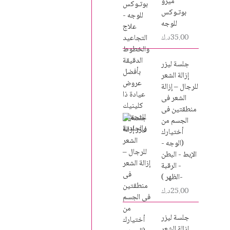
ميزو
بوتـوكس
للوجه
35.00
د.ك
جلسة ليزر
إزالة الشعر
للرجال – إزالة
الشعر فى
منطقتين فى
الجسم من
أختيارك
(الوجه -
الإبط - البطن
- الرقبة
-الظهر )
25.00
د.ك
جلسة ليزر
إزالة الشعر