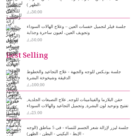
-الظهر )
30.00
د.ك
جلسة فيلر لتجميل خفسات العين – وعلاج الهالات السوداء
وتجويف العين، لعيون ساحرة وجذابة
50.00
د.ك
Best Selling
جلسة بوتـكس للوجه والجبهة - علاج التجاعيد والخطوط
الدقيقة وشيخوخة البشرة
100.00
د.ك
حقن البلازما والفيتامينات للوجه, علاج التصبغات الجلدية,
تفتيح وتوحيد لون البشرة, وتجميل التجاعيد والهالات السوداء
25.00
د.ك
O
C
جلسة ليزر لإزالة شعر الجسم للنساء - فى 5 مناطق (الوجه
r
u
- الإبط - البكيني - البطن - الظهر)