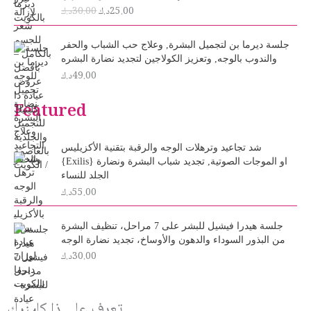
i
r
25.00
د.ك
30.00
د.ك
g
r
i
e
n
n
جلسة ديرما بن لتجميل البشرة, وعلاج حب الشباب والحفر
a
t
والندوب بالوجه, وتعزيز الكولاجين لتجديد نضارة البشره
l
p
49.00
د.ك
p
r
r
i
Featured
i
c
c
e
e
i
شد تجاعيد وترهلات الوجه والرقبة بتقنية الأكزيليس
w
s
{Exilis} او الموجات الصوتية, تجديد شباب البشرة ونضارة
a
:
الجلد للنساء
s
2
55.00
د.ك
:
5
3
.
0
0
جلسة هيدرا فيشيل للبشر على 7 مراحل، تنظيف البشرة
.
0
من البذور السوداء والدهون والأوساخ، تجديد نضارة الوجه
د
0
30.00
د.ك
0
.
ك
د
.
.
تعرف علي ذا كلينيك
ك