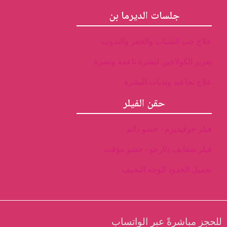
جلسات الديرما بن
علاج حب الشباب والحفر والندوب
تعزيز الكولاجين لبشرة ناعمة ونضرة
علاج تجاعيد وندبات البشرة
حقن الفيلر
فيلر جوفيديرم - حشو دائم
فيلر شفايف د/ارجو - حشو مؤقت
تجميل الخدود للوجه النحيف
للحجز مباشرةً عبر الواتساب