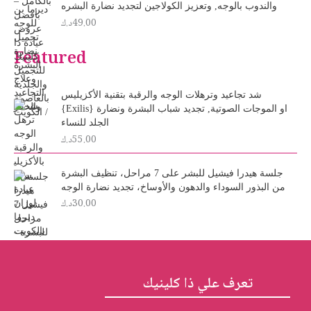
a
t
والندوب بالوجه, وتعزيز الكولاجين لتجديد نضارة البشره
l
p
49.00
د.ك
p
r
r
i
Featured
i
c
c
e
e
i
شد تجاعيد وترهلات الوجه والرقبة بتقنية الأكزيليس
w
s
{Exilis} او الموجات الصوتية, تجديد شباب البشرة ونضارة
a
:
الجلد للنساء
s
2
55.00
د.ك
:
5
3
.
0
0
جلسة هيدرا فيشيل للبشر على 7 مراحل، تنظيف البشرة
.
0
من البذور السوداء والدهون والأوساخ، تجديد نضارة الوجه
د
0
30.00
د.ك
0
.
ك
د
.
.
ك
.
تعرف علي ذا كلينيك