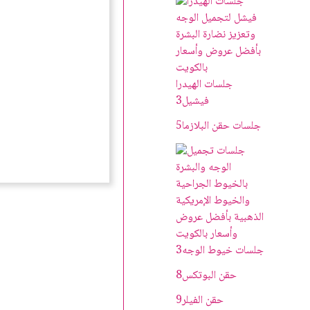
جلسات الهيدرا
فيشيل
3
جلسات حقن البلازما
5
جلسات خيوط الوجه
3
حقن البوتکس
8
حقن الفيلر
9