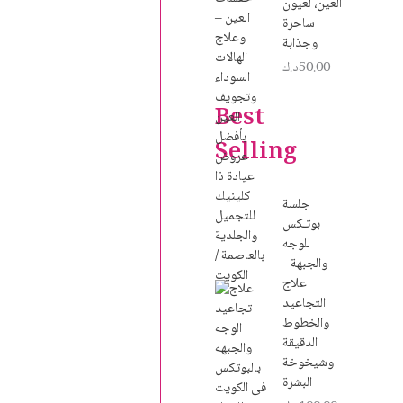
العين، لعيون
ساحرة
وجذابة
50.00
د.ك
Best
Selling
جلسة
بوتـكس
للوجه
والجبهة -
علاج
التجاعيد
والخطوط
الدقيقة
وشيخوخة
البشرة