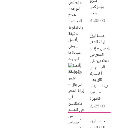
ميزو
بوتـوكس
للوجه
35.00
د.ك
جلسة ليزر
إزالة الشعر
للرجال – إزالة
الشعر فى
منطقتين فى
الجسم من
أختيارك
(الوجه -
الإبط - البطن
- الرقبة
-الظهر )
25.00
د.ك
جلسة ليزر
إزالة الشعر