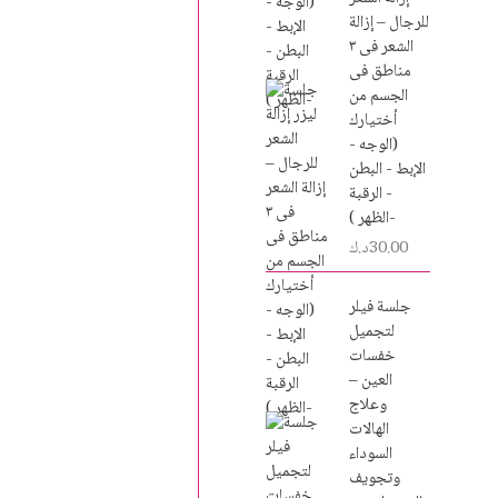
للرجال – إزالة
الشعر فى ٣
مناطق فى
الجسم من
أختيارك
(الوجه -
الإبط - البطن
- الرقبة
-الظهر )
30.00
د.ك
جلسة فيلر
لتجميل
خفسات
العين –
وعلاج
الهالات
السوداء
وتجويف