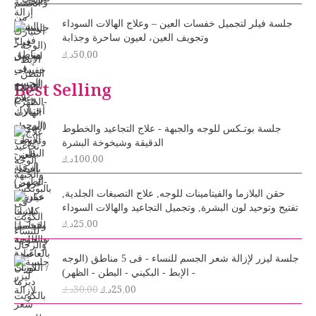
جلسة فيلر لتجميل خفسات العين – وعلاج الهالات السوداء
وتجويف العين، لعيون ساحرة وجذابة
50.00
د.ك
Best Selling
جلسة بوتـكس للوجه والجبهة - علاج التجاعيد والخطوط
الدقيقة وشيخوخة البشرة
100.00
د.ك
حقن البلازما والفيتامينات للوجه, علاج التصبغات الجلدية,
تفتيح وتوحيد لون البشرة, وتجميل التجاعيد والهالات السوداء
25.00
د.ك
O
C
جلسة ليزر لإزالة شعر الجسم للنساء - فى 5 مناطق (الوجه
r
u
- الإبط - البكيني - البطن - الظهر)
i
r
25.00
د.ك
30.00
د.ك
g
r
i
e