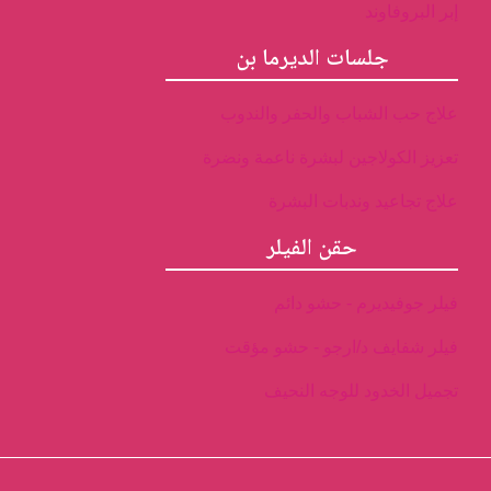
إبر البروفاوند
جلسات الديرما بن
علاج حب الشباب والحفر والندوب
تعزيز الكولاجين لبشرة ناعمة ونضرة
علاج تجاعيد وندبات البشرة
حقن الفيلر
فيلر جوفيديرم - حشو دائم
فيلر شفايف د/ارجو - حشو مؤقت
تجميل الخدود للوجه النحيف