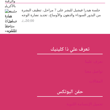
3
.
0
0
جلسة هيدرا فيشيل للبشر على 7 مراحل، تنظيف البشرة
.
0
من البذور السوداء والدهون والأوساخ، تجديد نضارة الوجه
د
0
30.00
د.ك
0
.
ك
د
.
.
ك
.
تعرف علي ذا كلينيك
تعرف علينا
تواصل معنا
المقالات
حقن البوتكس
تجميل الإبتسامة اللثوية