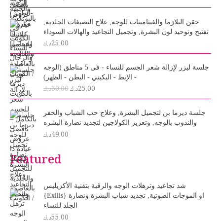
حقن البلازما والفيتامينات للوجه, علاج التصبغات الجلدية,
تفتيح وتوحيد لون البشرة, وتجميل التجاعيد والهالات السوداء
25.00
د.ك
O
C
جلسة ليزر لإزالة شعر الجسم للنساء - فى 5 مناطق (الوجه
r
u
- الإبط - البكيني - البطن - الظهر)
i
r
25.00
د.ك
30.00
د.ك
g
r
i
e
n
n
جلسة ديرما بن لتجميل البشرة, وعلاج حب الشباب والحفر
a
t
والندوب بالوجه, وتعزيز الكولاجين لتجديد نضارة البشره
l
p
49.00
د.ك
p
r
r
i
Featured
i
c
c
e
e
i
شد تجاعيد وترهلات الوجه والرقبة بتقنية الأكزيليس
w
s
{Exilis} او الموجات الصوتية, تجديد شباب البشرة ونضارة
a
:
الجلد للنساء
s
2
55.00
د.ك
:
5