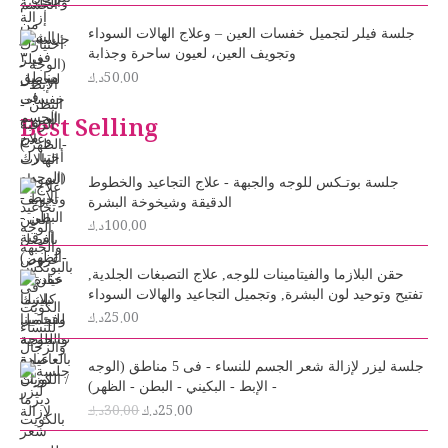
جلسة فيلر لتجميل خفسات العين – وعلاج الهالات السوداء
وتجويف العين، لعيون ساحرة وجذابة
50.00
د.ك
Best Selling
جلسة بوتـكس للوجه والجبهة - علاج التجاعيد والخطوط
الدقيقة وشيخوخة البشرة
100.00
د.ك
حقن البلازما والفيتامينات للوجه, علاج التصبغات الجلدية,
تفتيح وتوحيد لون البشرة, وتجميل التجاعيد والهالات السوداء
25.00
د.ك
O
C
جلسة ليزر لإزالة شعر الجسم للنساء - فى 5 مناطق (الوجه
r
u
- الإبط - البكيني - البطن - الظهر)
i
r
25.00
د.ك
30.00
د.ك
g
r
i
e