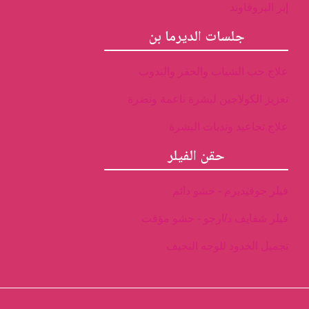
إبر البروفاوند
جلسات الديرما بن
علاج حب الشباب والحفر والندوب
تعزيز الكولاجين لبشرة ناعمة ونضرة
علاج تجاعيد وندبات البشرة
حقن الفيلر
فيلر جوفيديرم - حشو دائم
فيلر شفايف د/ارجو - حشو مؤقت
تجميل الخدود للوجه النحيف