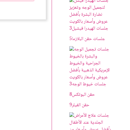
د
0
0
.
ك
د
.
.
ك
جلسات الهيدرا فيشيل
3
.
جلسات حقن البلازما
5
جلسات خيوط الوجه
3
حقن البوتکس
8
حقن الفيلر
9