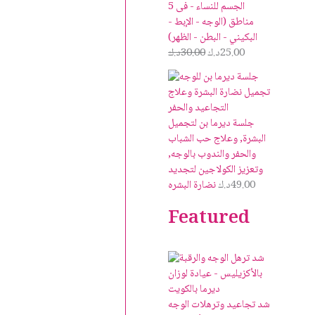
الجسم للنساء - فى 5
مناطق (الوجه - الإبط -
البكيني - البطن - الظهر)
25.00
د.ك
30.00
د.ك
جلسة ديرما بن لتجميل
البشرة, وعلاج حب الشباب
والحفر والندوب بالوجه,
وتعزيز الكولاجين لتجديد
49.00
د.ك
نضارة البشره
Featured
شد تجاعيد وترهلات الوجه