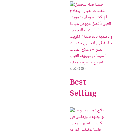
جلسة فيلر لتجميل خفسات
العين – وعلاج الهالات
السوداء وتجويف العين،
لعيون ساحرة وجذابة
50.00
د.ك
Best
Selling
جلسة بوتـكس للوجه