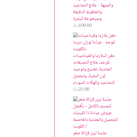
والجبهة - علاج التجاعيد
والخطوط الدقيقة
وشيخوخة البشرة
100.00
د.ك
حقن البلازما والفيتامينات
للوجه, علاج التصبغات
الجلدية, تفتيح وتوحيد
لون البشرة, وتجميل
التجاعيد والهالات السوداء
25.00
د.ك
جلسة ليزر لإزالة شعر