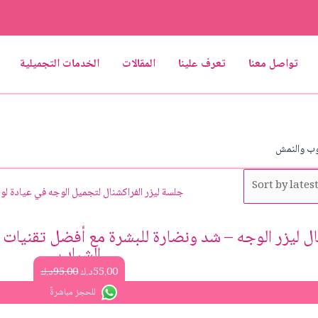
تواصل معنا
تعرف علينا
المقالات
الخدمات التجميلية
وب والنمش
Original
Current
price
price
was:
is:
55.00د.ك.
95.00د.ك.
ال ليزر الوجه – شد ونضارة للبشرة مع أفضل تقنيات 
الشباب
55.00
د.ك
95.00
د.ك
للحجز مباشرةً