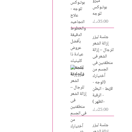
ميزو
بوتـوكس
للوجه
35.00
د.ك
جلسة ليزر
إزالة الشعر
للرجال – إزالة
الشعر فى
منطقتين فى
الجسم من
أختيارك
(الوجه -
الإبط - البطن
- الرقبة
-الظهر )
25.00
د.ك
جلسة ليزر
إزالة الشعر