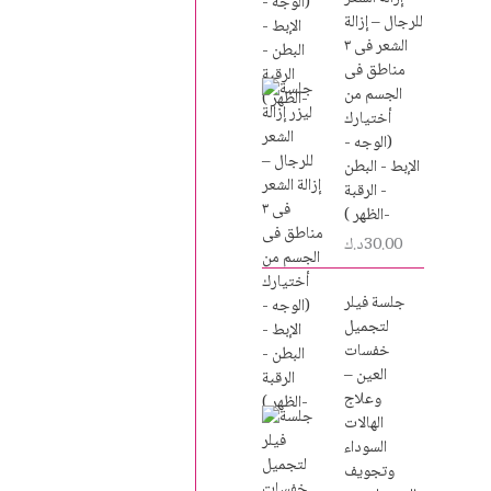
للرجال – إزالة
الشعر فى ٣
مناطق فى
الجسم من
أختيارك
(الوجه -
الإبط - البطن
- الرقبة
-الظهر )
30.00
د.ك
جلسة فيلر
لتجميل
خفسات
العين –
وعلاج
الهالات
السوداء
وتجويف