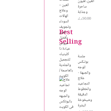
العين، لعيون
ساحرة
وجذابة
50.00
د.ك
Best
Selling
جلسة
بوتـكس
للوجه
والجبهة -
علاج
التجاعيد
والخطوط
الدقيقة
وشيخوخة
البشرة