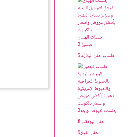
جلسات الهيدرا
فيشيل
3
جلسات حقن البلازما
5
جلسات خيوط الوجه
3
حقن البوتکس
8
حقن الفيلر
9