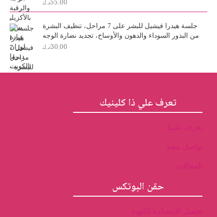
55.00
د.ك
:
5
3
.
0
0
جلسة هيدرا فيشيل للبشر على 7 مراحل، تنظيف البشرة
.
0
من البذور السوداء والدهون والأوساخ، تجديد نضارة الوجه
د
0
30.00
د.ك
0
.
ك
د
.
.
ك
.
تعرف علي ذا كلينيك
تعرف علينا
تواصل معنا
المقالات
حقن البوتكس
تجميل الإبتسامة اللثوية