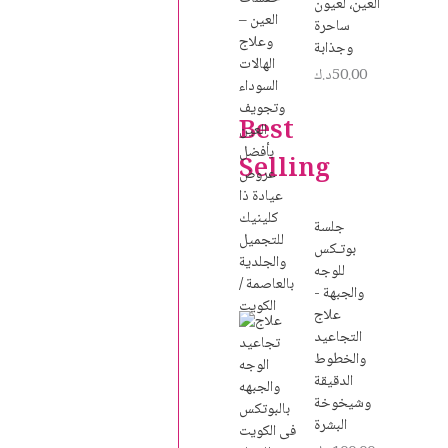
العين، لعيون
ساحرة
وجذابة
50.00
د.ك
Best
Selling
جلسة
بوتـكس
للوجه
والجبهة -
علاج
التجاعيد
والخطوط
الدقيقة
وشيخوخة
البشرة