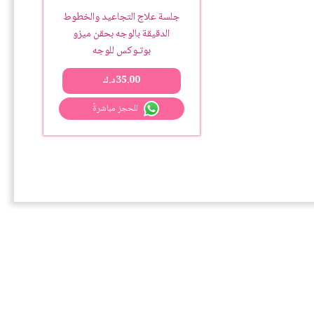
جلسة علاج التجاعيد والخطوط
الدقيقة بالوجه بحقن ميزو
بوتـوكس للوجه
35.00
د.ك
للحجز مباشرةً