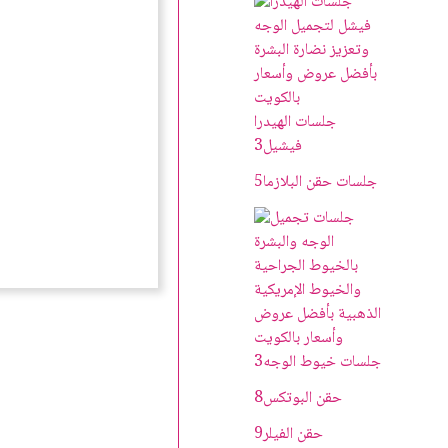
جلسات الهيدرا
فيشيل
3
جلسات حقن البلازما
5
جلسات خيوط الوجه
3
حقن البوتکس
8
حقن الفيلر
9