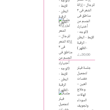
للرجال – إزالة
الشعر فى ٣
مناطق فى
الجسم من
أختيارك
(الوجه -
الإبط - البطن
- الرقبة
-الظهر )
30.00
د.ك
جلسة فيلر
لتجميل
خفسات
العين –
وعلاج
الهالات
السوداء
وتجويف