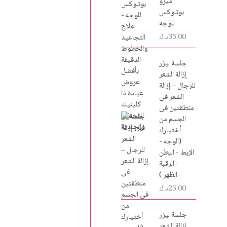
ميزو
بوتـوكس
للوجه
35.00
د.ك
جلسة ليزر
إزالة الشعر
للرجال – إزالة
الشعر فى
منطقتين فى
الجسم من
أختيارك
(الوجه -
الإبط - البطن
- الرقبة
-الظهر )
25.00
د.ك
جلسة ليزر
إزالة الشعر