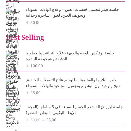
جلسة فيلر لتجميل خفسات العين – وعلاج الهالات السوداء
وتجويف العين، لعيون ساحرة وجذابة
50.00
د.ك
Best Selling
جلسة بوتـكس للوجه والجبهة - علاج التجاعيد والخطوط
الدقيقة وشيخوخة البشرة
100.00
د.ك
حقن البلازما والفيتامينات للوجه, علاج التصبغات الجلدية,
تفتيح وتوحيد لون البشرة, وتجميل التجاعيد والهالات السوداء
25.00
د.ك
O
C
جلسة ليزر لإزالة شعر الجسم للنساء - فى 5 مناطق (الوجه -
r
u
الإبط - البكيني - البطن - الظهر)
i
r
25.00
د.ك
30.00
د.ك
g
r
i
e