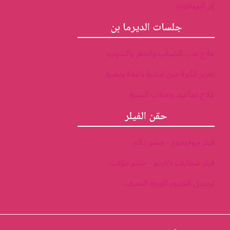
إبر البروفاوند
جلسات الديرما بن
علاج حب الشباب والحفر والندوب
تعزيز الكولاجين لبشرة ناعمة ونضرة
علاج تجاعيد وندبات البشرة
حقن الفيلر
فيلر جوفيديرم - حشو دائم
فيلر شفايف د/ارجو - حشو مؤقت
تجميل الخدود للوجه النحيف