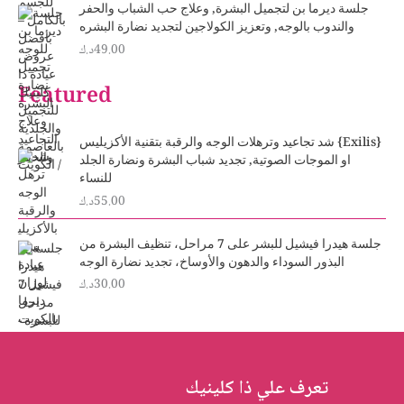
n
n
جلسة ديرما بن لتجميل البشرة, وعلاج حب الشباب والحفر
a
t
والندوب بالوجه, وتعزيز الكولاجين لتجديد نضارة البشره
l
p
49.00
د.ك
p
r
r
i
Featured
i
c
c
e
e
i
شد تجاعيد وترهلات الوجه والرقبة بتقنية الأكزيليس {Exilis}
w
s
او الموجات الصوتية, تجديد شباب البشرة ونضارة الجلد
a
:
للنساء
s
2
55.00
د.ك
:
5
3
.
0
0
جلسة هيدرا فيشيل للبشر على 7 مراحل، تنظيف البشرة من
.
0
البذور السوداء والدهون والأوساخ، تجديد نضارة الوجه
د
0
30.00
د.ك
0
.
ك
د
.
.
ك
.
تعرف علي ذا كلينيك