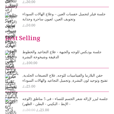
30.00
د.ك
جلسة فيلر لتجميل خفسات العين – وعلاج الهالات السوداء
وتجويف العين، لعيون ساحرة وجذابة
50.00
د.ك
Best Selling
جلسة بوتـكس للوجه والجبهة - علاج التجاعيد والخطوط
الدقيقة وشيخوخة البشرة
100.00
د.ك
حقن البلازما والفيتامينات للوجه, علاج التصبغات الجلدية,
تفتيح وتوحيد لون البشرة, وتجميل التجاعيد والهالات السوداء
25.00
د.ك
O
C
جلسة ليزر لإزالة شعر الجسم للنساء - فى 5 مناطق (الوجه
r
u
- الإبط - البكيني - البطن - الظهر)
i
r
25.00
د.ك
30.00
د.ك
g
r