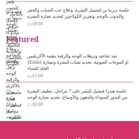
i
e
n
n
جلسة ديرما بن لتجميل البشرة, وعلاج حب الشباب والحفر
a
t
والندوب بالوجه, وتعزيز الكولاجين لتجديد نضارة البشره
l
p
49.00
د.ك
p
r
r
i
Featured
i
c
c
e
e
i
شد تجاعيد وترهلات الوجه والرقبة بتقنية الأكزيليس
w
s
{Exilis} او الموجات الصوتية, تجديد شباب البشرة ونضارة
a
:
الجلد للنساء
s
2
55.00
د.ك
:
5
3
.
0
0
جلسة هيدرا فيشيل للبشر على 7 مراحل، تنظيف البشرة
.
0
من البذور السوداء والدهون والأوساخ، تجديد نضارة الوجه
د
0
30.00
د.ك
0
.
ك
د
.
.
ك
.