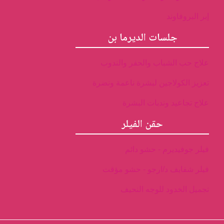
إبر البروفاوند
جلسات الديرما بن
علاج حب الشباب والحفر والندوب
تعزيز الكولاجين لبشرة ناعمة ونضرة
علاج تجاعيد وندبات البشرة
حقن الفيلر
فيلر جوفيديرم - حشو دائم
فيلر شفايف د/ارجو - حشو مؤقت
تجميل الخدود للوجه النحيف