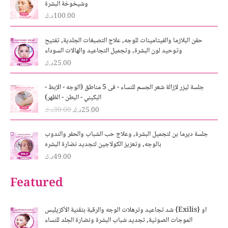
وشيخوخة البشرة
100.00
د.ك
حقن البلازما والفيتامينات للوجه, علاج التصبغات الجلدية, تفتيح
وتوحيد لون البشرة, وتجميل التجاعيد والهالات السوداء
25.00
د.ك
O
C
جلسة ليزر لإزالة شعر الجسم للنساء - فى 5 مناطق (الوجه - الإبط -
r
u
البكيني - البطن - الظهر)
i
r
25.00
د.ك
30.00
د.ك
g
r
i
e
n
n
جلسة ديرما بن لتجميل البشرة, وعلاج حب الشباب والحفر والندوب
a
t
بالوجه, وتعزيز الكولاجين لتجديد نضارة البشره
l
p
49.00
د.ك
p
r
r
i
Featured
i
c
c
e
e
i
شد تجاعيد وترهلات الوجه والرقبة بتقنية الأكزيليس {Exilis} او
w
s
الموجات الصوتية, تجديد شباب البشرة ونضارة الجلد للنساء
a
: