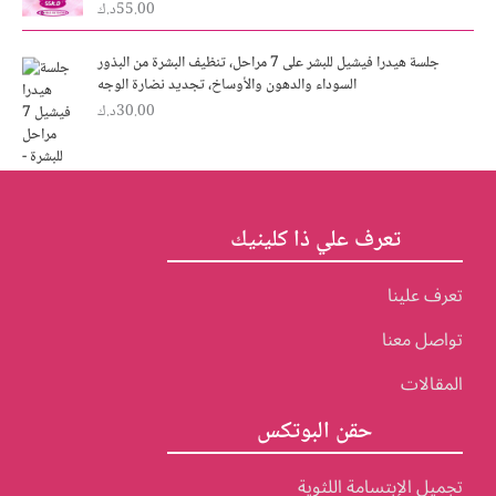
55.00
د.ك
s
2
:
5
3
.
جلسة هيدرا فيشيل للبشر على 7 مراحل، تنظيف البشرة من البذور
0
0
السوداء والدهون والأوساخ، تجديد نضارة الوجه
.
0
30.00
د.ك
د
0
0
.
ك
د
.
.
ك
تعرف علي ذا كلينيك
.
تعرف علينا
تواصل معنا
المقالات
حقن البوتكس
تجميل الإبتسامة اللثوية