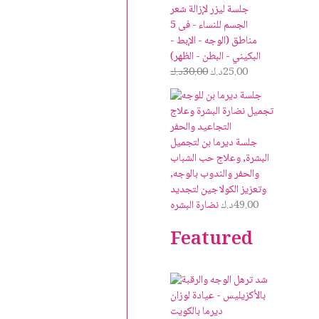
جلسة ليزر لإزالة شعر
الجسم للنساء - فى 5
مناطق (الوجه - الإبط -
البكيني - البطن - الظهر)
25.00
د.ك
30.00
د.ك
جلسة ديرما بن لتجميل
البشرة, وعلاج حب الشباب
والحفر والندوب بالوجه,
وتعزيز الكولاجين لتجديد
49.00
د.ك
نضارة البشره
Featured