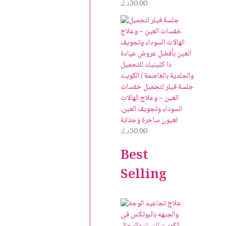
30.00
د.ك
جلسة فيلر لتجميل خفسات
العين – وعلاج الهالات
السوداء وتجويف العين،
لعيون ساحرة وجذابة
50.00
د.ك
Best
Selling