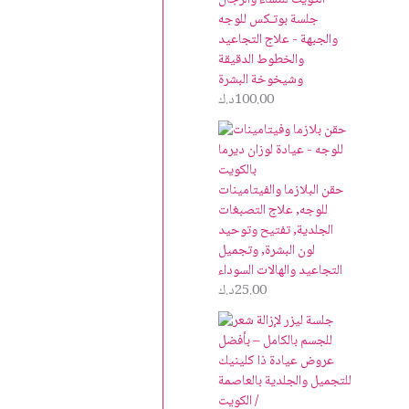
جلسة بوتـكس للوجه
والجبهة - علاج التجاعيد
والخطوط الدقيقة
وشيخوخة البشرة
100.00
د.ك
حقن البلازما والفيتامينات
للوجه, علاج التصبغات
الجلدية, تفتيح وتوحيد
لون البشرة, وتجميل
التجاعيد والهالات السوداء
25.00
د.ك