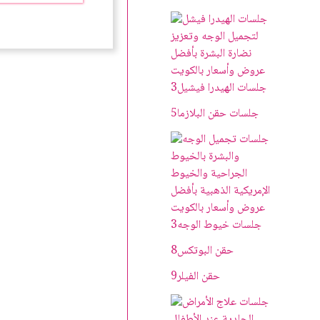
د
0
0
.
ك
د
.
.
ك
.
جلسات الهيدرا فيشيل
3
جلسات حقن البلازما
5
جلسات خيوط الوجه
3
حقن البوتکس
8
حقن الفيلر
9