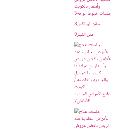
جلسات خيوط الوجه
3
حقن البوتکس
8
حقن الفيلر
9
علاج الأمراض الجلدية
للأطفال
7