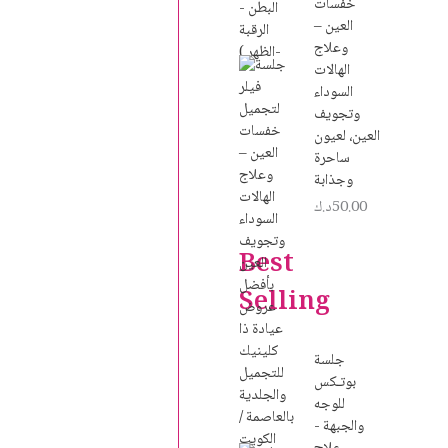
خفسات
العين –
وعلاج
الهالات
السوداء
وتجويف
العين، لعيون
ساحرة
وجذابة
50.00
د.ك
Best
Selling
جلسة
بوتـكس
للوجه
والجبهة -