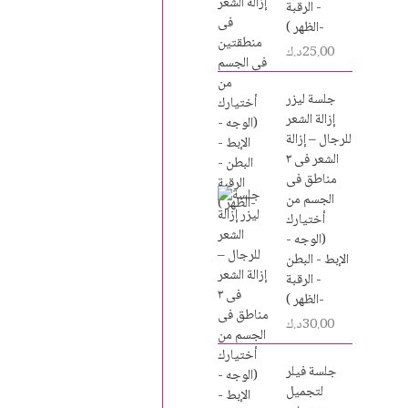
- الرقبة
-الظهر )
25.00
د.ك
جلسة ليزر
إزالة الشعر
للرجال – إزالة
الشعر فى ٣
مناطق فى
الجسم من
أختيارك
(الوجه -
الإبط - البطن
- الرقبة
-الظهر )
30.00
د.ك
جلسة فيلر
لتجميل