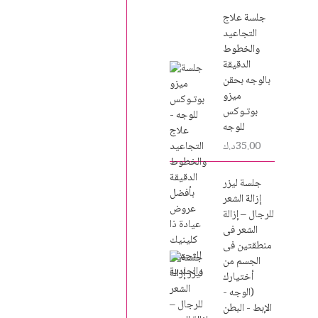
جلسة علاج
التجاعيد
والخطوط
الدقيقة
بالوجه بحقن
ميزو
بوتـوكس
للوجه
35.00
د.ك
جلسة ليزر
إزالة الشعر
للرجال – إزالة
الشعر فى
منطقتين فى
الجسم من
أختيارك
(الوجه -
الإبط - البطن