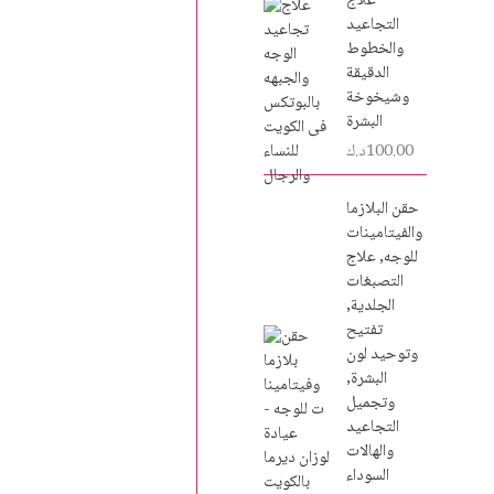
علاج
التجاعيد
والخطوط
الدقيقة
وشيخوخة
البشرة
100.00
د.ك
حقن البلازما
والفيتامينات
للوجه, علاج
التصبغات
الجلدية,
تفتيح
وتوحيد لون
البشرة,
وتجميل
التجاعيد
والهالات
السوداء