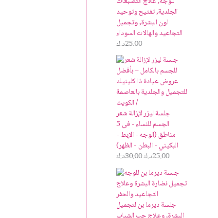
للوجه, علاج التصبغات
الجلدية, تفتيح وتوحيد
لون البشرة, وتجميل
التجاعيد والهالات السوداء
25.00
د.ك
جلسة ليزر لإزالة شعر
الجسم للنساء - فى 5
مناطق (الوجه - الإبط -
البكيني - البطن - الظهر)
25.00
د.ك
30.00
د.ك
جلسة ديرما بن لتجميل
البشرة, وعلاج حب الشباب