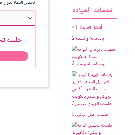
د
0
تجميل الشفاة بدون ج
0
.
خدمات العيادة
ك
د
.
.
ك
أفضل العروض
41
.
جلسة تجم
بالنحافة والسمنة
2
جلسات الديرما بن
2
جلسات الهيدرا فيشيل
3
جلسات حقن البلازما
5