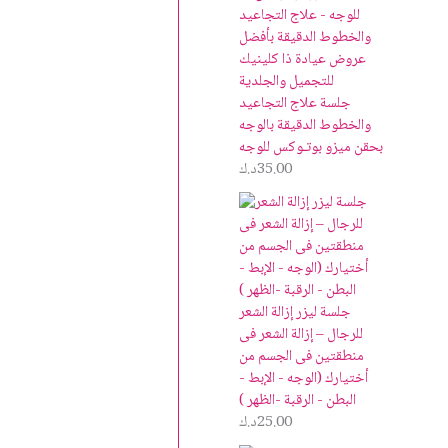
جلسة علاج التجاعيد
والخطوط الدقيقة بالوجه
بحقن ميزو بوتـوكس للوجه
35.00
د.ك
جلسة ليزر إزالة الشعر
للرجال – إزالة الشعر فى
منطقتين فى الجسم من
أختيارك (الوجه - الإبط -
البطن - الرقبة -الظهر )
25.00
د.ك