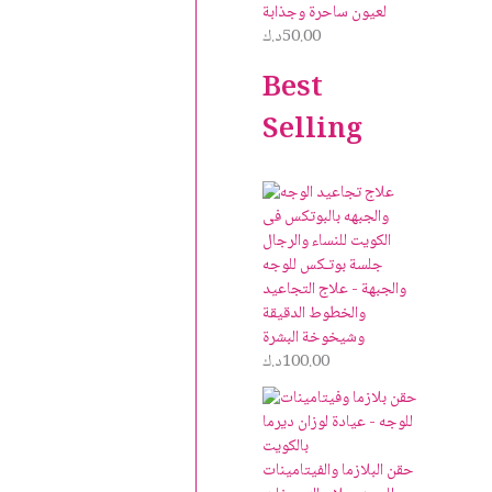
لعيون ساحرة وجذابة
50.00
د.ك
Best
Selling
جلسة بوتـكس للوجه
والجبهة - علاج التجاعيد
والخطوط الدقيقة
وشيخوخة البشرة
100.00
د.ك
حقن البلازما والفيتامينات