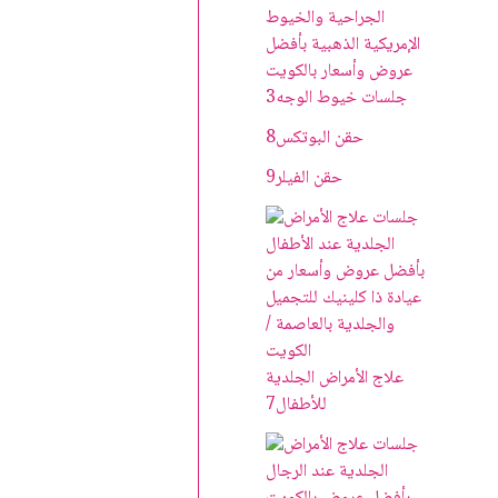
جلسات خيوط الوجه
3
حقن البوتکس
8
حقن الفيلر
9
علاج الأمراض الجلدية
للأطفال
7