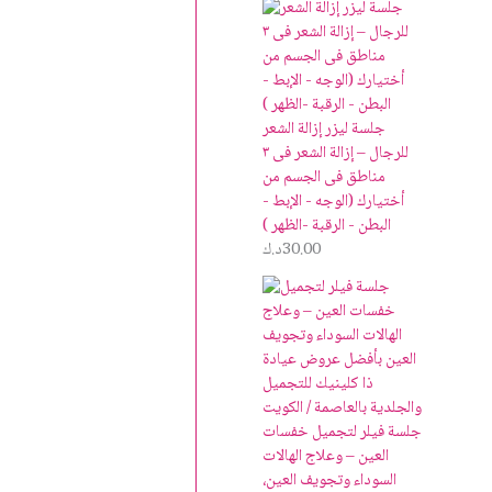
جلسة ليزر إزالة الشعر
للرجال – إزالة الشعر فى ٣
مناطق فى الجسم من
أختيارك (الوجه - الإبط -
البطن - الرقبة -الظهر )
30.00
د.ك
جلسة فيلر لتجميل خفسات
العين – وعلاج الهالات
السوداء وتجويف العين،