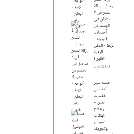
للرجال – إزالة
الشعر فى ٣
مناطق فى
الجسم من
أختيارك
(الوجه -
الإبط - البطن
- الرقبة
-الظهر )
30.00
د.ك
جلسة فيلر
لتجميل
خفسات
العين –
وعلاج
الهالات
السوداء
وتجويف