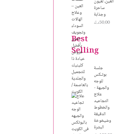
العين، لعيون
ساحرة
وجذابة
50.00
د.ك
Best
Selling
جلسة
بوتـكس
للوجه
والجبهة -
علاج
التجاعيد
والخطوط
الدقيقة
وشيخوخة
البشرة