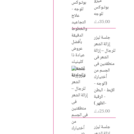
ميزو
بوتـوكس
للوجه
35.00
د.ك
جلسة ليزر
إزالة الشعر
للرجال – إزالة
الشعر فى
منطقتين فى
الجسم من
أختيارك
(الوجه -
الإبط - البطن
- الرقبة
-الظهر )
25.00
د.ك
جلسة ليزر
إزالة الشعر