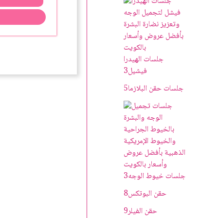
جلسات الهيدرا
فيشيل
3
جلسات حقن البلازما
5
جلسات خيوط الوجه
3
حقن البوتکس
8
حقن الفيلر
9