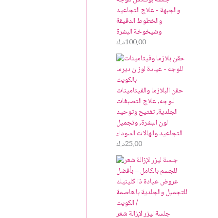
والجبهة - علاج التجاعيد
والخطوط الدقيقة
وشيخوخة البشرة
100.00
د.ك
حقن البلازما والفيتامينات
للوجه, علاج التصبغات
الجلدية, تفتيح وتوحيد
لون البشرة, وتجميل
التجاعيد والهالات السوداء
25.00
د.ك
جلسة ليزر لإزالة شعر