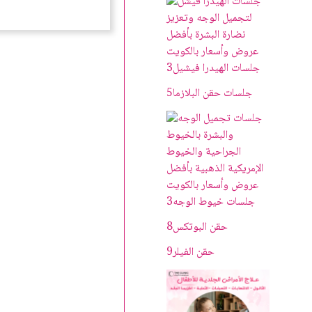
د
0
0
.
ك
د
.
.
ك
جلسات الهيدرا فيشيل
3
.
جلسات حقن البلازما
5
جلسات خيوط الوجه
3
حقن البوتکس
8
حقن الفيلر
9