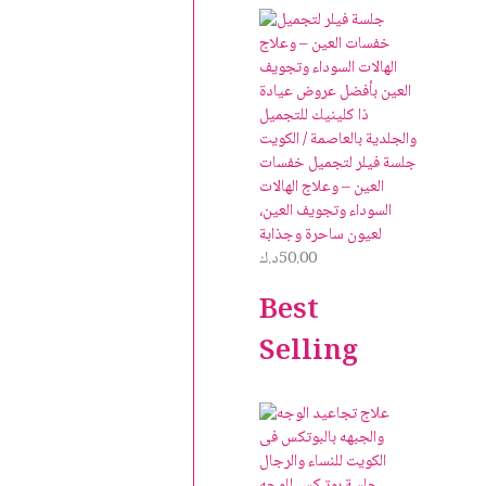
جلسة فيلر لتجميل خفسات
العين – وعلاج الهالات
السوداء وتجويف العين،
لعيون ساحرة وجذابة
50.00
د.ك
Best
Selling
جلسة بوتـكس للوجه