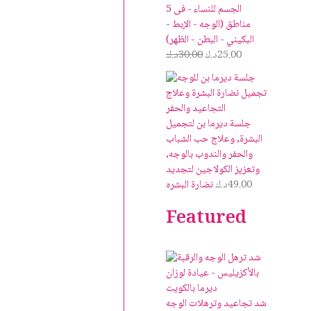
الجسم للنساء - فى 5
مناطق (الوجه - الإبط -
البكيني - البطن - الظهر)
25.00
د.ك
30.00
د.ك
جلسة ديرما بن لتجميل
البشرة, وعلاج حب الشباب
والحفر والندوب بالوجه,
وتعزيز الكولاجين لتجديد
49.00
د.ك
نضارة البشره
Featured
شد تجاعيد وترهلات الوجه