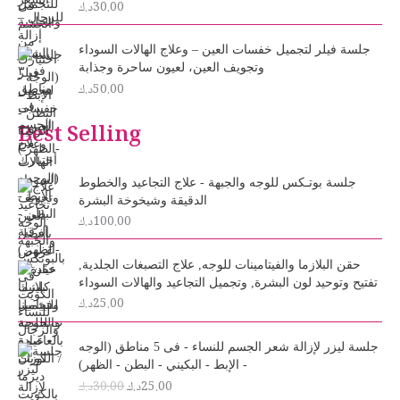
30.00
د.ك
جلسة فيلر لتجميل خفسات العين – وعلاج الهالات السوداء
وتجويف العين، لعيون ساحرة وجذابة
50.00
د.ك
Best Selling
جلسة بوتـكس للوجه والجبهة - علاج التجاعيد والخطوط
الدقيقة وشيخوخة البشرة
100.00
د.ك
حقن البلازما والفيتامينات للوجه, علاج التصبغات الجلدية,
تفتيح وتوحيد لون البشرة, وتجميل التجاعيد والهالات السوداء
25.00
د.ك
O
C
جلسة ليزر لإزالة شعر الجسم للنساء - فى 5 مناطق (الوجه
r
u
- الإبط - البكيني - البطن - الظهر)
i
r
25.00
د.ك
30.00
د.ك
g
r