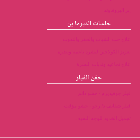
إبر البروفاوند
جلسات الديرما بن
علاج حب الشباب والحفر والندوب
تعزيز الكولاجين لبشرة ناعمة ونضرة
علاج تجاعيد وندبات البشرة
حقن الفيلر
فيلر جوفيديرم - حشو دائم
فيلر شفايف د/ارجو - حشو مؤقت
تجميل الخدود للوجه النحيف