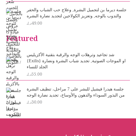
i
e
n
n
جلسة ديرما بن لتجميل البشرة, وعلاج حب الشباب والحفر
a
t
والندوب بالوجه, وتعزيز الكولاجين لتجديد نضارة البشره
l
p
49.00
د.ك
p
r
r
i
Featured
i
c
c
e
e
i
شد تجاعيد وترهلات الوجه والرقبة بتقنية الأكزيليس
w
s
{Exilis} او الموجات الصوتية, تجديد شباب البشرة ونضارة
a
:
الجلد للنساء
s
2
55.00
د.ك
:
5
3
.
0
0
جلسة هيدرا فيشيل للبشر على 7 مراحل، تنظيف البشرة
.
0
من البذور السوداء والدهون والأوساخ، تجديد نضارة الوجه
د
0
30.00
د.ك
0
.
ك
د
.
.
ك
.