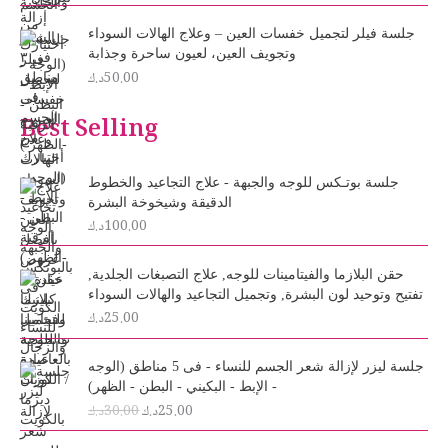
جلسة فيلر لتجميل خفسات العين – وعلاج الهالات السوداء
وتجويف العين، لعيون ساحرة وجذابة
50.00
د.ك
Best Selling
جلسة بوتـكس للوجه والجبهة - علاج التجاعيد والخطوط
الدقيقة وشيخوخة البشرة
100.00
د.ك
حقن البلازما والفيتامينات للوجه, علاج التصبغات الجلدية,
تفتيح وتوحيد لون البشرة, وتجميل التجاعيد والهالات السوداء
25.00
د.ك
O
C
جلسة ليزر لإزالة شعر الجسم للنساء - فى 5 مناطق (الوجه
r
u
- الإبط - البكيني - البطن - الظهر)
i
r
25.00
د.ك
30.00
د.ك
g
r
i
e