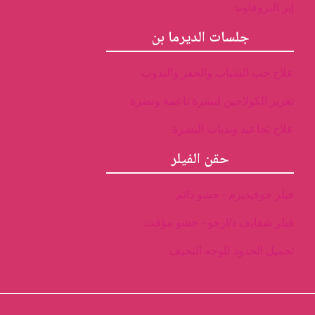
إبر البروفاوند
جلسات الديرما بن
علاج حب الشباب والحفر والندوب
تعزيز الكولاجين لبشرة ناعمة ونضرة
علاج تجاعيد وندبات البشرة
حقن الفيلر
فيلر جوفيديرم - حشو دائم
فيلر شفايف د/ارجو - حشو مؤقت
تجميل الخدود للوجه النحيف