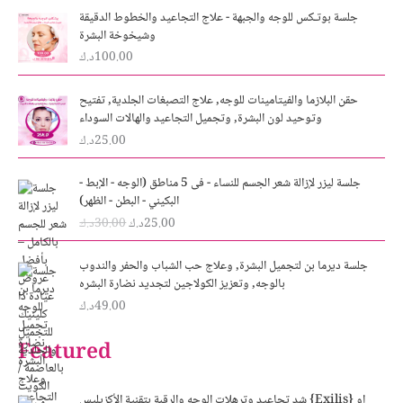
جلسة بوتـكس للوجه والجبهة - علاج التجاعيد والخطوط الدقيقة
وشيخوخة البشرة
100.00
د.ك
حقن البلازما والفيتامينات للوجه, علاج التصبغات الجلدية, تفتيح
وتوحيد لون البشرة, وتجميل التجاعيد والهالات السوداء
25.00
د.ك
O
C
جلسة ليزر لإزالة شعر الجسم للنساء - فى 5 مناطق (الوجه - الإبط -
r
u
البكيني - البطن - الظهر)
i
r
25.00
د.ك
30.00
د.ك
g
r
i
e
n
n
جلسة ديرما بن لتجميل البشرة, وعلاج حب الشباب والحفر والندوب
a
t
بالوجه, وتعزيز الكولاجين لتجديد نضارة البشره
l
p
49.00
د.ك
p
r
r
i
Featured
i
c
c
e
e
i
شد تجاعيد وترهلات الوجه والرقبة بتقنية الأكزيليس {Exilis} او