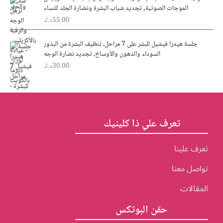
w
s
الموجات الصوتية, تجديد شباب البشرة ونضارة الجلد للنساء
a
:
55.00
د.ك
s
2
:
5
3
.
جلسة هيدرا فيشيل للبشر على 7 مراحل، تنظيف البشرة من البذور
0
0
السوداء والدهون والأوساخ، تجديد نضارة الوجه
.
0
30.00
د.ك
د
0
0
.
ك
د
.
.
ك
تعرف علي ذا كلينيك
.
تعرف علينا
تواصل معنا
المقالات
حقن البوتكس