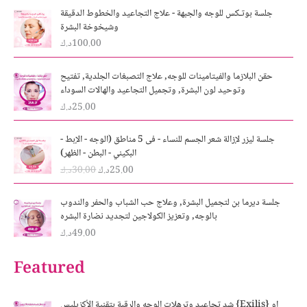
جلسة بوتـكس للوجه والجبهة - علاج التجاعيد والخطوط الدقيقة
وشيخوخة البشرة
100.00
د.ك
حقن البلازما والفيتامينات للوجه, علاج التصبغات الجلدية, تفتيح
وتوحيد لون البشرة, وتجميل التجاعيد والهالات السوداء
25.00
د.ك
O
C
جلسة ليزر لإزالة شعر الجسم للنساء - فى 5 مناطق (الوجه - الإبط -
r
u
البكيني - البطن - الظهر)
i
r
25.00
د.ك
30.00
د.ك
g
r
i
e
n
n
جلسة ديرما بن لتجميل البشرة, وعلاج حب الشباب والحفر والندوب
a
t
بالوجه, وتعزيز الكولاجين لتجديد نضارة البشره
l
p
49.00
د.ك
p
r
r
i
Featured
i
c
c
e
e
i
شد تجاعيد وترهلات الوجه والرقبة بتقنية الأكزيليس {Exilis} او