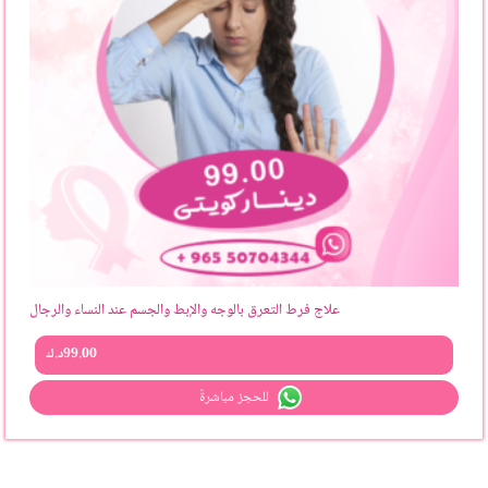
علاج فرط التعرق بالوجه والإبط والجسم عند النساء والرجال
99.00
د.ك
للحجز مباشرةً