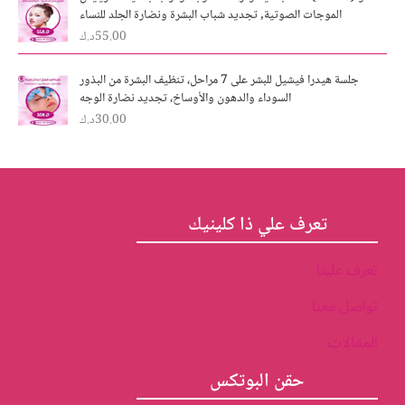
w
s
الموجات الصوتية, تجديد شباب البشرة ونضارة الجلد للنساء
a
:
55.00
د.ك
s
2
:
5
3
.
جلسة هيدرا فيشيل للبشر على 7 مراحل، تنظيف البشرة من البذور
0
0
السوداء والدهون والأوساخ، تجديد نضارة الوجه
.
0
30.00
د.ك
د
0
0
.
ك
د
.
.
ك
تعرف علي ذا كلينيك
.
تعرف علينا
تواصل معنا
المقالات
حقن البوتكس