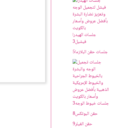
جلسات الهيدرا
فيشيل
3
جلسات حقن البلازما
5
جلسات خيوط الوجه
3
حقن البوتکس
8
حقن الفيلر
9