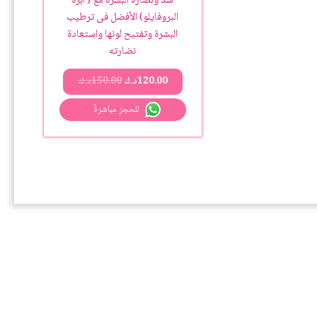
شد ونضارة البشرة مع ( ابرة
البروفايلو) الأفضل فى ترطيب
البشرة وتفتيح لونها واستعادة
نضارته
120.00
د.ك
150.00
د.ك
للحجز مباشرةً