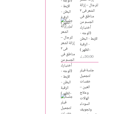
للرجال – إزالة
الشعر فى ٣
مناطق فى
الجسم من
أختيارك
(الوجه -
الإبط - البطن
- الرقبة
-الظهر )
30.00
د.ك
جلسة فيلر
لتجميل
خفسات
العين –
وعلاج
الهالات
السوداء
وتجويف