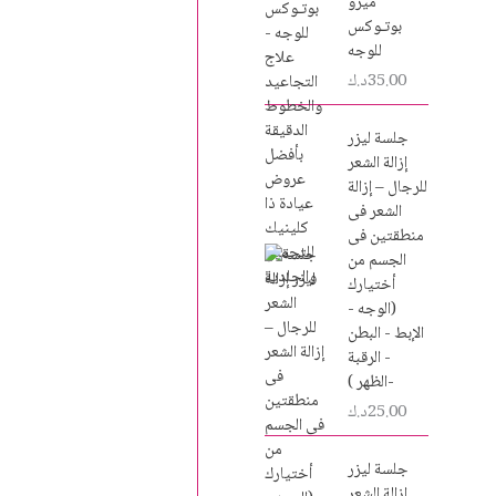
ميزو
بوتـوكس
للوجه
35.00
د.ك
جلسة ليزر
إزالة الشعر
للرجال – إزالة
الشعر فى
منطقتين فى
الجسم من
أختيارك
(الوجه -
الإبط - البطن
- الرقبة
-الظهر )
25.00
د.ك
جلسة ليزر
إزالة الشعر