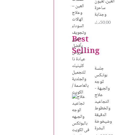
العين، لعيون
ساحرة
وجذابة
50.00
د.ك
Best
Selling
جلسة
بوتـكس
للوجه
والجبهة -
علاج
التجاعيد
والخطوط
الدقيقة
وشيخوخة
البشرة