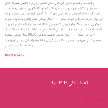
وللشفايف وللجسم كحقن البوتكس، حقن الفيلر، ليزر إزالة الشعر، هيدرافيشيل
لتجميل وتنظيف الوجه، جلسات الديرما بن لتعزيز الكولاجين، والمزيد بخصومات
تصل الى ٥٠%، العروض سارية حتي شهر ١/٢٠٢٣ أفضل العروض على نضارة الوجه
فى لوان ديرما ديرما بن للوجه بسعر ٢٠.٠٠ دينار كويتي فقط ولفترة محدودة خيوط
كولاجين بسعر ٣٠.٠٠ دينار كويتي الاسرع في اخفاء تجاعيد وترهلات البشرة خيوط
الوجه الذهبية بسعر ١٠٠.٠٠ دينار كويتي الافضل في شد ونضارة للوجة هيدرافيشيل
٧ مراحل بسعر ٢٠.٠٠ دينار كويتي للجلسة بدلاً من 50,00 دينار كويتي ولفترة
محدودة ابر البروفاوند بسعر ٥٩.٠٠ دينار كويتي فقط هيدرافيشل مع إبر البروفاوند
بسعر ٩٥.٠٠ دينار كويتي
Read More »
تعرف علي ذا كلينيك
تعرف علينا