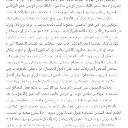
نضرة و لامعه بسعر 50,00 دينار كويتي بدلاً من 60,00 دينار كويتي حقن البوتكس
الأفضل فى علاج تجاعيد الوجه والجفون والخطوط الدقيقة للبشرة والهالات السوداء
والإبتسامة اللثوية، ايضاً هي الأفضل فى علاج ترهلات الرقبة وشد الجلد، حقن
البوتكس من اكثر حقن التجميل المطلوبة للنساء لتجديد شباب الوجه والرقبة، وإزالة
اثار التقدم في السن او قله الاهتمام بالبشرة، البوتكس ٢٠٢٣ من عيادة لوزان ديرما في
حولي الكويت، والعروض متوفرة فى فرع رويال ديرما فى الكويت السالمية كيفية
تفادي الاثار الجانبية لحقن البوتكس تعد حقن البوتكس من تقنيات التجميلة التي لا
يوجد لها اثار جانبية خطيرة, فالاثار الجانبية لها قد تكون احمرار او التهاب بمكان
الحقن او تورم, وهذه الاثار الجانبية غالباً قد تحدث من ضعف خبرة الطبيب فى
استخدام البوتكس، فان استخدام البوتكس يختلف من بشرة الى بشرة اخري ومن
شخص لشخص اخر ولذلك يجب على دكتور التجميل اجراء بعض الفحوصات على
البشرة قبل بدء استخدام البوتكس، وذلك فنحن فى عيادة لوزان ديرما نوفر أفضل
دكاترة تجميل فى البوتوكس والفيلر بالكويت والشرق الاوسط، يشرفنا زياتكم لنا
ويمكنم الحصول على استشارة مجانية عبر الواتس اب ولكم بعض النصائح بعد
استخدام البوتكس لتفادي حوث اى اعراض جانبية تجنب التدخين والكحوليات بعد
استخدام البوتكس حافظ على نظام غذائي صحي حافظ على ممارسة الرياضة
بأنتظام كثرة شرب المياه فهي تعمل على ترطيب البشرى ةتعزيز انتاج الكولاجين
تفادي أشعه الشمس الشديدة عنوان عيادة لوزان ديرما – 10 شارع سعيد بن المسيب،
السالمية لوزان ديرما غيرت العنوان بالكويت، ونزلنا بأفضل عروض تجميل لسنه ٢٠٢٣،
يمكنك الأستفادة من العروض والخصومات علي جميع الخدمات التجميلية للبشرة