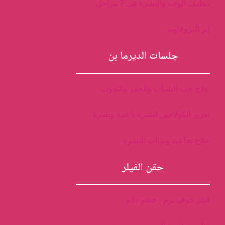
تنظيف الوجه والبشرة فى 7 مراحل
إبر البروفاوند
جلسات الديرما بن
علاج حب الشباب والحفر والندوب
تعزيز الكولاجين لبشرة ناعمة ونضرة
علاج تجاعيد وندبات البشرة
حقن الفيلر
فيلر جوفيديرم - حشو دائم