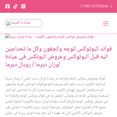
Skip
(+965 50704344 )
to
content
فوائد
البوتوكس
فوائد البوتوكس للوجه والجفون وكل ما تحتاجين
للوجه
والجفون
اليه قبل البوتوكس وعروض البوتكس فى عيادة
وكل
لوزان ديرما / رويال ديرما
ما
تحتاجين
اليه
فوائد وعروض بوتكس الوجه والرقبة من عيادة لوزان ديرما حولي / رويال ديرما
قبل
السالمية بالكويت نرحب بكم دائما ويسعدنا تقديم فوائد البوتكس للوجه والجفون
البوتوكس
للنساء وافضل العروض لهم فى الكويت, و دعينا نخبرك كل ما تحتاجين اليه قبل
وعروض
استخدام بوتوكس الوجه او بوتوكس الجفون ما هي فوائد بوتكس الوجه والرقبة؟ ما
البوتكس
هي عروض بوتكس الوجه والرقبة للنساء بعيادة لوزان ديرما بالكويت؟ كيفية تفادي
فى
جميع الاثار الجانبية لحقن البوتوكس مع عيادة لوزان ديرما بالكويت؟ تعرفي على
عيادة
عروض البوتكس الأخري التي قد تهمك؟ أين تقع عيادة لوزان ديرما فى حولي