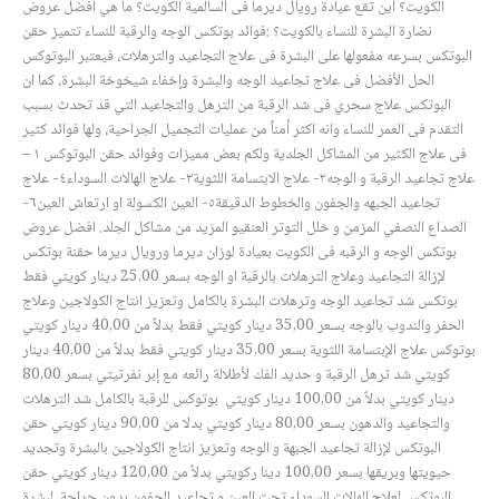
لوزان
الكويت؟ أين تقع عيادة رويال ديرما فى السالمية الكويت؟ ما هي أفضل عروض
ديرما
نضارة البشرة للنساء بالكويت؟ :فوائد بوتكس الوجه والرقبة للنساء تتميز حقن
/
البوتكس بسرعه مفعولها على البشرة فى علاج التجاعيد والترهلات، فيعتبر البوتوكس
رويال
الحل الأفضل فى علاج تجاعيد الوجه والبشرة وإخفاء شيخوخة البشرة، كما ان
ديرما
البوتكس علاج سحري فى شد الرقبة من الترهل والتجاعيد التي قد تحدث بسبب
التقدم فى العمر للنساء وانه اكثر أمناً من عمليات التجميل الجراحية، ولها فوائد كثير
فى علاج الكثير من المشاكل الجلدية ولكم بعض مميزات وفوائد حقن البوتوكس ١ –
علاج تجاعيد الرقبة و الوجه٢- علاج الابتسامة اللثوية٣- علاج الهالات السوداء٤- علاج
تجاعيد الجبهه والجفون والخطوط الدقيقة٥- العين الكسولة او ارتعاش العين٦-
الصداع النصفي المزمن و خلل التوتر العنقيو المزيد من مشاكل الجلد. افضل عروض
بوتكس الوجه و الرقبه فى الكويت بعيادة لوزان ديرما ورويال ديرما حقنة بوتكس
لإزالة التجاعيد وعلاج الترهلات بالرقبة او الوجه بسعر 25,00 دينار كويتي فقط
بوتكس شد تجاعيد الوجه وترهلات البشرة بالكامل وتعزيز انتاج الكولاجين وعلاج
الحفر والندوب بالوجه بسعر 35,00 دينار كويتي فقط بدلاً من 40,00 دينار كويتي
بوتوكس علاج الإبتسامة اللثوية بسعر 35,00 دينار كويتي فقط بدلاً من 40,00 دينار
كويتي شد ترهل الرقبة و حديد الفك لأطلالة رائعه مع إبر نفرتيتي بسعر 80,00
دينار كويتي بدلاً من 100,00 دينار كويتي بوتوكس للرقبة بالكامل شد الترهلات
والتجاعيد والدهون بسعر 80,00 دينار كويتي بدلا من 90,00 دينار كويتي حقن
البوتكس لإزالة تجاعيد الجبهة و الوجه وتعزيز انتاج الكولاجين بالبشرة وتجديد
حيويتها وبريقها بسعر 100,00 دينا ركويتي بدلاً من 120,00 دينار كويتي حقن
البوتكس لعلاج الهالات السوداء تحت العين و تجاعيد الجفون بدون جراحة، لبشرة