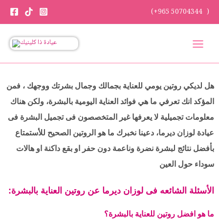
Skip
(+965 50704344 )
to
content
هل لديكي روتين يومي للعناية بجمالك وجمال بشرتك ووجهك ، فمن
المؤكد انك تعرفي ما هي فوائد العناية اليومية بالبشرة، ولكن هناك
معلومات تجميلية لا يعرفها غير المتخصصون فى تجميل البشرة فى
عيادة لوزان ديرما، دعينا نخبرك ما هو الروتين الصحيح للأستمتاع
بأفضل نتائج لبشرة نضرة وناعمة دون حفر او بقع داكنة او هالات
سوداء حول العين
:الأسئلة الشائعه فى لوزان ديرما عن روتين العناية بالبشرة
ما هو افضل روتين للعناية بالبشرة؟